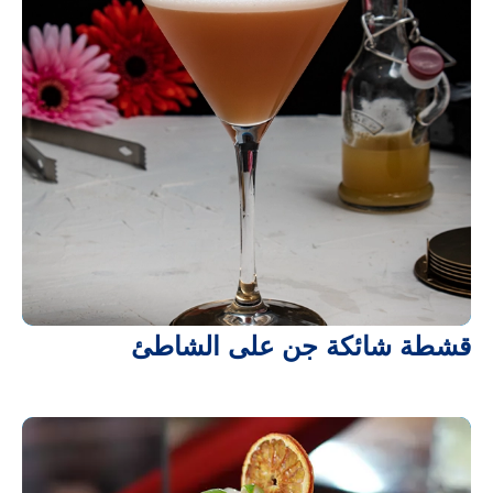
قشطة شائكة جن على الشاطئ