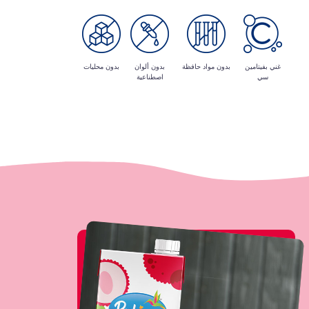
غني بفيتامين
بدون مواد حافظة
بدون ألوان
بدون محليات
سي
اصطناعية