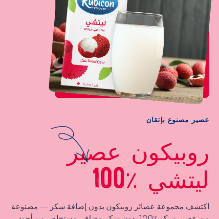
عصير مصنوع بإتقان
روبيكون عصير
ليتشي ٪100
اكتشف مجموعة عصائر روبيكون بدون إضافة سكر — مصنوعة
من عصير مركز ٪100 بدون سكر مضاف. مستخلص من أجود