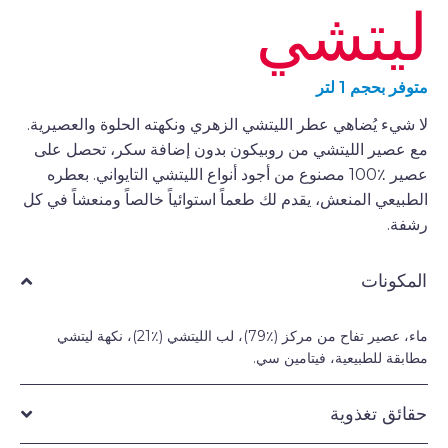
ليتشي
متوفر بحجم 1 لتر
لا شيء يُضاهي عطر الليتشي الزهري ونكهته الحلوة والعصيرية.
مع عصير الليتشي من روبيكون بدون إضافة سكر، تحصل على
عصير ٪100 مصنوع من أجود أنواع الليتشي التايواني. بعطره
الطبيعي المنعش، يقدم لك طعماً استوائياً خالصاً ومنعشاً في كل
رشفة.
المكونات
ماء، عصير تفاح من مركز (٪79)، لب الليتشي (٪21)، نكهة ليتشي
مطابقة للطبيعية، فيتامين سي.
حقائق تغذوية