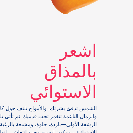
اشعر
بالمذاق
الاستوائي
الشمس تدفئ بشرتك، والأمواج تلتف حول كا
والرمال الناعمة تنغمر تحت قدميك. ثم تأتي تل
الرشفة الأولى—باردة، حلوة، ومشبعة بالرغبة
الاستوائية. روبيكون ليست مجرد انتعاش… إنها