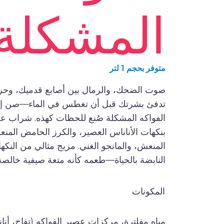
المشكلة
متوفر بحجم 1 لتر
صوت الضحك، والرمال بين أصابع قدميك، وح
تدفئ بشرتك قبل أن تغطس في الماء—صن إك
الفواكه المشكلة صُنع للحظات كهذه. شراب ع
بنكهات الأناناس العصير، والكرز الحامض المنع
المنعش، والمانجو الغني. مزيج مثالي من النكها
النابضة بالحياة—طعمه كأنه متعة صيفية خالص
المكونات
مياه مفلترة، مركزات عصير الفواكه (تفاح، أنا