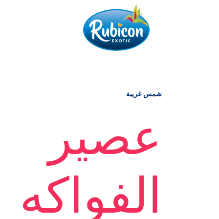
شمس غريبة
عصير
الفواكه