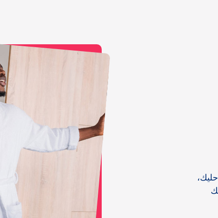
حليك،
ك