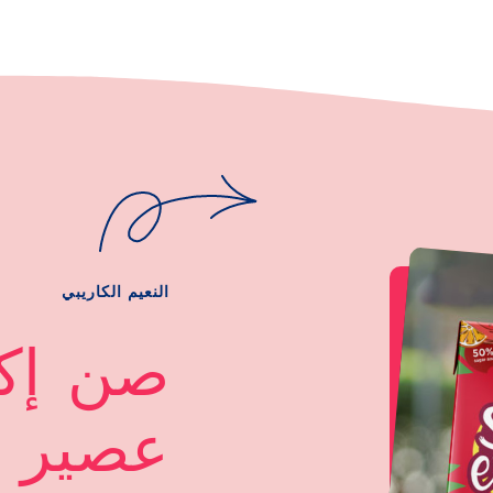
النعيم الكاريبي
صن إكز
عصير ا