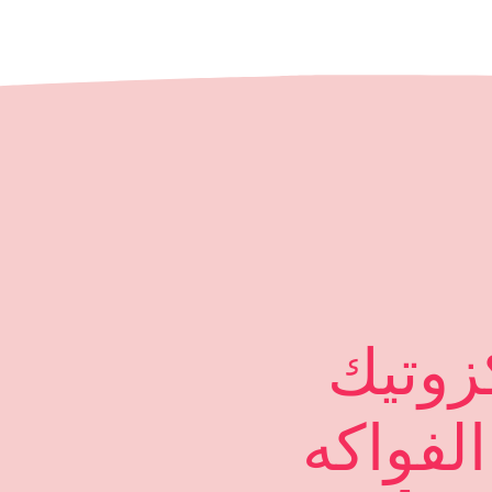
وتيك
لفواكه