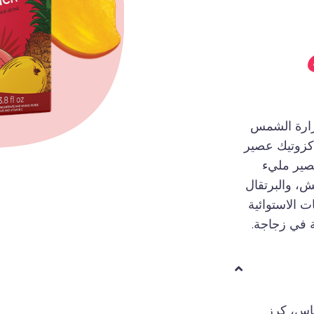
رارة الشمس
زوتيك عصير
صير مليء
ش، والبرتقال
ت الاستوائية
ة في زجاجة.
ناس، كرز