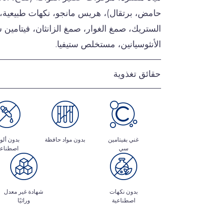
حامض، برتقال)، هريس مانجو، نكهات طبيعية
الستريك، صمغ الغوار، صمغ الزانثان، فيتام
الأنثوسيانين، مستخلص ستيفيا.
حقائق تغذوية
غني بفيتامين
بدون مواد حافظة
بدون ألو
سي
اصطناعي
بدون نكهات
شهادة غير معدل
اصطناعية
وراثيًا