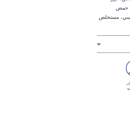
، حمض
ين سي، مستخلص
ان
ة