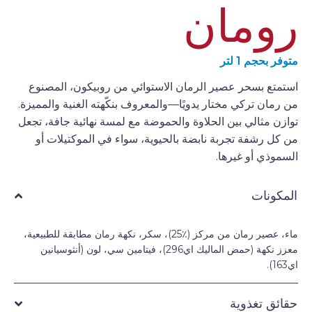
رومان
متوفر بحجم 1 لتر
استمتع بسحر عصير الرمان الاستوائي من روبيكون، المصنوع
من رمان تركي مختار يدويًا—والمعروف بنكّهته الغنية والمميزة.
توازن مثالي بين الحلاوة والحموضة مع لمسة نهائية جافة، تجعل
من كل رشفة تجربة نابضة بالحيوية، سواء في الموكتيلات أو
السموذي أو غيرها.
المكونات
ماء، عصير رمان من مركز (٪25؜)، سكر، نكهة رمان مطابقة للطبيعية،
معزز نكهة (حمض الماليك اي296)، فيتامين سي، لون (أنثوسيانين
اي163).
حقائق تغذوية