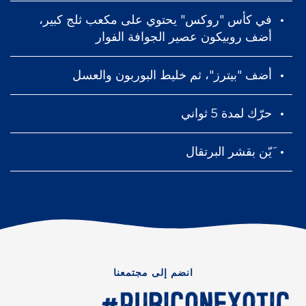
في كأس "روكس" يحتوي على مكعب ثلج كبير،
أضف روبيكون عصير الجوافة الفوار
أضف "بيترز"، ثم خليط البوربون والعسل
حرّك لمدة 5 ثواني
َيّن بقشر البرتقال
انضم إلى مجتمعنا