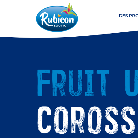
DES PR
Fruit U
Coross