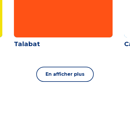
Talabat
C
En afficher plus