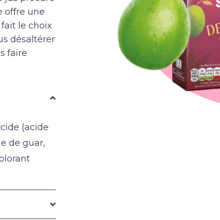
 offre une
fait le choix
us désaltérer
 faire
Acide (acide
e de guar,
olorant