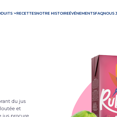
ODUITS
RECETTES
NOTRE HISTOIRE
ÉVÉNEMENTS
FAQ
NOUS 
brant du jus
loutée et
e jus procure