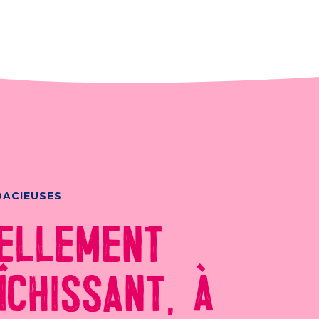
DACIEUSES
ELLEMENT
ÎCHISSANT, À