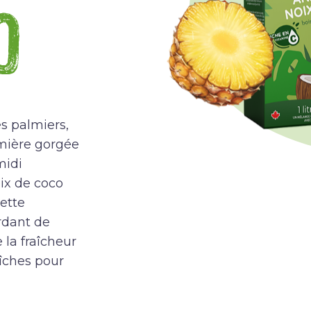
o
s palmiers,
emière gorgée
midi
oix de coco
ette
rdant de
 la fraîcheur
aîches pour